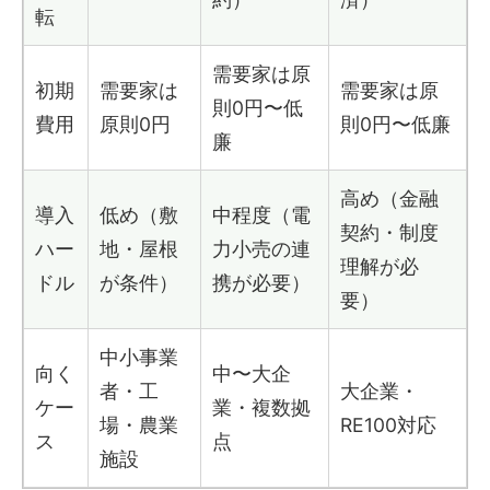
転
需要家は原
初期
需要家は
需要家は原
則0円〜低
費用
原則0円
則0円〜低廉
廉
高め（金融
導入
低め（敷
中程度（電
契約・制度
ハー
地・屋根
力小売の連
理解が必
ドル
が条件）
携が必要）
要）
中小事業
向く
中〜大企
者・工
大企業・
ケー
業・複数拠
場・農業
RE100対応
ス
点
施設